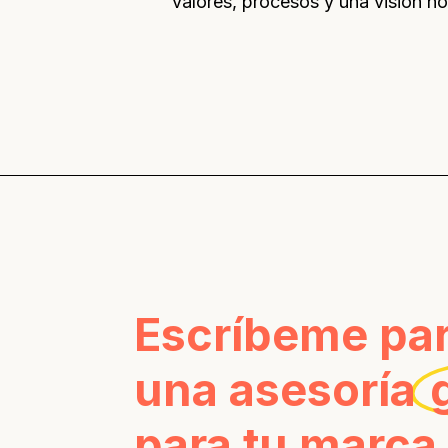
valores, procesos y una visión ho
Escríbeme pa
una asesoría
para tu marca