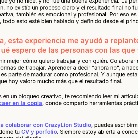
que yo no hice, y no fue una buena experiencia. La pe
 no existía un proceso claro y el resultado final no 
reativa, también es emocional y profesional. Por eso es
, todo esto esté bien hablado y definido desde el princ
ia, esta experiencia me ayudó a repla
ué espero de las personas con las que 
ir mejor cómo quiero trabajar y con quién. Colaborar n
formas de trabajar. Aprender a decir “ahora no”, a hac
n es parte de madurar como profesional. Y aunque est
ue hoy valoro mucho más que el resultado final.
 en un bloqueo creativo, te recomiendo leer mi artícu
caer en la copia
, donde comparto herramientas prácti
sa colaborar con CrazyLion Studio
, puedes escribirm
ndome tu
CV y porfolio
. Siempre estoy abierta a conoc