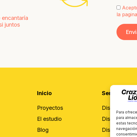
Acepto
la pagina
 encantaría
i juntos
Inicio
Servicios
Proyectos
Diseño de Br
Para ofrece
para almace
El estudio
Diseño de Pa
estas tecn
navegación o
Blog
Diseño gráfic
consentimie