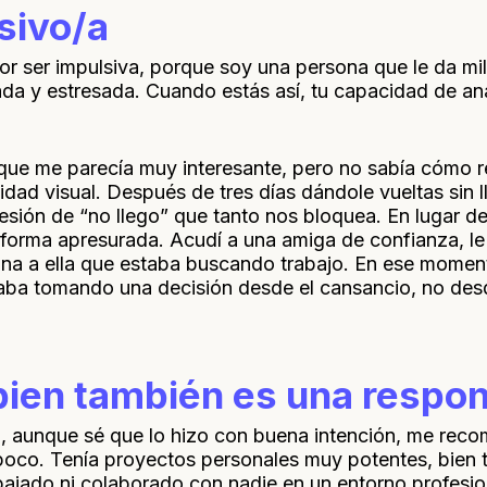
sivo/a
r ser impulsiva, porque soy una persona que le da mil
 y estresada. Cuando estás así, tu capacidad de análi
ue me parecía muy interesante, pero no sabía cómo re
jidad visual. Después de tres días dándole vueltas sin 
esión de “no llego” que tanto nos bloquea. En lugar de p
forma apresurada. Acudí a una amiga de confianza, le 
ana a ella que estaba buscando trabajo. En ese momen
taba tomando una decisión desde el cansancio, no desd
ien también es una respon
la, aunque sé que lo hizo con buena intención, me rec
 poco. Tenía proyectos personales muy potentes, bien 
bajado ni colaborado con nadie en un entorno profesion