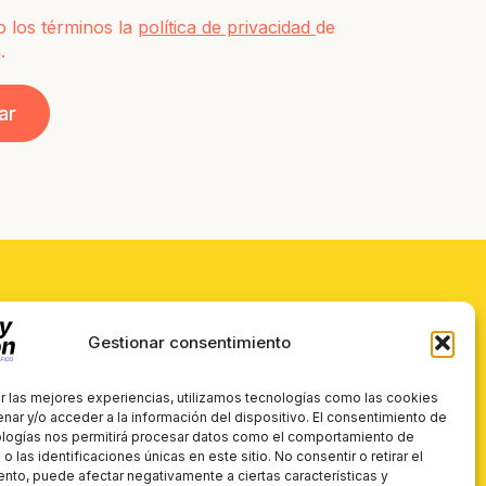
 los términos la
política de privacidad
de
.
Contacto
Gestionar consentimiento
anding
Formulario de contacto
r las mejores experiencias, utilizamos tecnologías como las cookies
nar y/o acceder a la información del dispositivo. El consentimiento de
ckaging
hola@crazylionestudio.es
ologías nos permitirá procesar datos como el comportamiento de
 las identificaciones únicas en este sitio. No consentir o retirar el
o
nto, puede afectar negativamente a ciertas características y