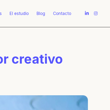
linkedin
instagra
s
El estudio
Blog
Contacto
r creativo