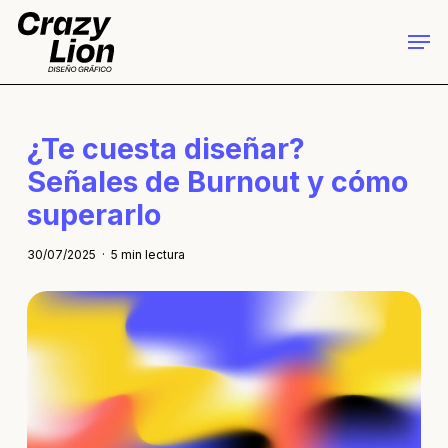
Skip
to
Men
main
Close
content
Menu
¿Te cuesta diseñar?
Señales de Burnout y cómo
superarlo
30/07/2025
5 min lectura